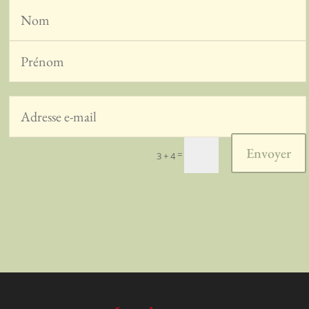
Envoyer
=
3 + 4