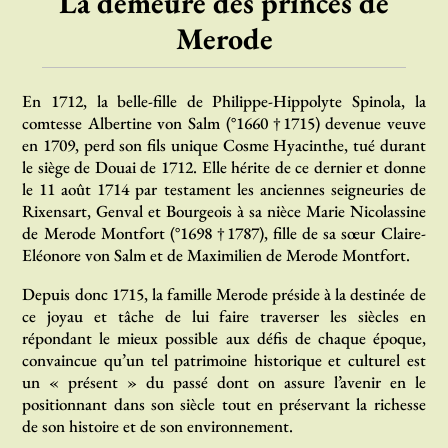
La demeure des princes de
Merode
En 1712, la belle-fille de Philippe-Hippolyte Spinola, la
comtesse Albertine von Salm (°1660 †1715) devenue veuve
en 1709, perd son fils unique Cosme Hyacinthe, tué durant
le siège de Douai de 1712. Elle hérite de ce dernier et donne
le 11 août 1714 par testament les anciennes seigneuries de
Rixensart, Genval et Bourgeois à sa nièce Marie Nicolassine
de Merode Montfort (°1698 †1787), fille de sa sœur Claire-
Eléonore von Salm et de Maximilien de Merode Montfort.
Depuis donc 1715, la famille Merode préside à la destinée de
ce joyau et tâche de lui faire traverser les siècles en
répondant le mieux possible aux défis de chaque époque,
convaincue qu’un tel patrimoine historique et culturel est
un « présent » du passé dont on assure l’avenir en le
positionnant dans son siècle tout en préservant la richesse
de son histoire et de son environnement.