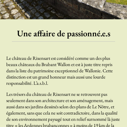
Une affaire de passionné.e.s
Le château de Rixensart est considéré comme un des plus
beaux châteaux du Brabant Wallon et est à juste titre repris
dans la liste du patrimoine exceptionnel de Wallonie. Cette
distinction est un grand honneur mais aussi une lourde
responsabilité. L’a.s.b.l.
Les trésors du château de Rixensart ne se retrouvent pas
seulement dans son architecture et son aménagement, mais
aussi dans ses jardins dessinés selon des plans de Le Nôtre, et
également, sans que cela ne soit contradictoire, dans la qualité
de son environnement paysagé tout en relief surnommé là juste
titre « les Ardennes brabançonnes » à moins de 19 km de la