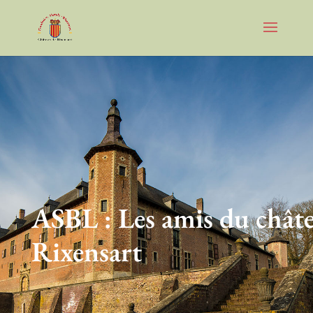
ASBL : Les amis du chât
Rixensart