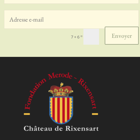
Envoyer
=
7 + 6