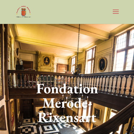
Fondation
Merode-
Rixensart