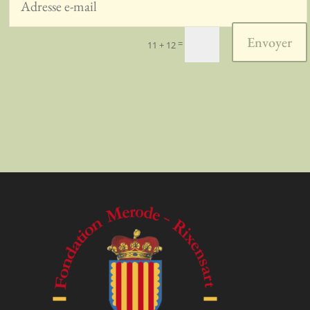
Envoyer
=
11 + 12