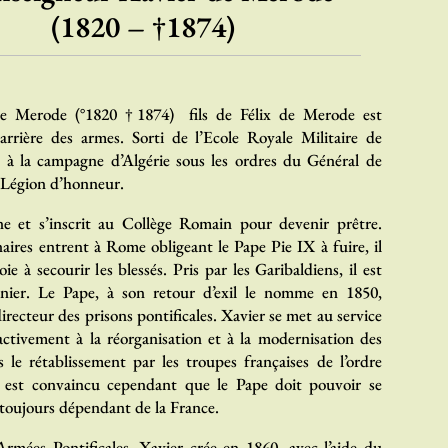
(1820 – †1874)
e Merode (°1820 †1874) fils de Félix de Merode est
carrière des armes. Sorti de l’Ecole Royale Militaire de
t à la campagne d’Algérie sous les ordres du Général de
a Légion d’honneur.
ne et s’inscrit au Collège Romain pour devenir prêtre.
aires entrent à Rome obligeant le Pape Pie IX à fuire, il
e à secourir les blessés. Pris par les Garibaldiens, il est
nnier. Le Pape, à son retour d’exil le nomme en 1850,
irecteur des prisons pontificales. Xavier se met au service
ctivement à la réorganisation et à la modernisation des
s le rétablissement par les troupes françaises de l’ordre
Il est convaincu cependant que le Pape doit pouvoir se
 toujours dépendant de la France.
mées Pontificales, Xavier crée en 1860, avec l’aide du