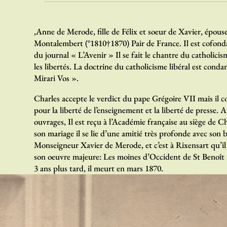
,Anne de Merode, fille de Félix et soeur de Xavier, épous
Montalembert (°1810†1870) Pair de France. Il est cofon
du journal « L’Avenir » Il se fait le chantre du catholicis
les libertés. La doctrine du catholicisme libéral est cond
Mirari Vos ».
Charles accepte le verdict du pape Grégoire VII mais il 
pour la liberté de l’enseignement et la liberté de presse
ouvrages, Il est reçu à l’Académie française au siège de 
son mariage il se lie d’une amitié très profonde avec son 
Monseigneur Xavier de Merode, et c’est à Rixensart qu’il 
son oeuvre majeure: Les moines d’Occident de St Benoît 
3 ans plus tard, il meurt en mars 1870.