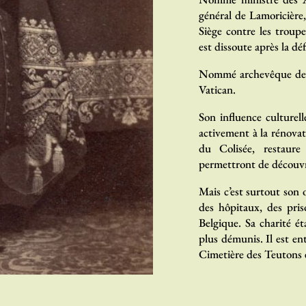
général de Lamoricière
Siège contre les troupe
est dissoute après la dé
Nommé archevêque de Mé
Vatican.
Son influence culturel
activement à la rénovati
du Colisée, restaure
permettront de découvri
Mais c’est surtout son o
des hôpitaux, des pri
Belgique. Sa charité ét
plus démunis. Il est e
Cimetière des Teutons et