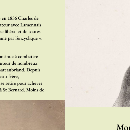
e en 1836 Charles de
dateur avec Lamennais
me libéral et de toutes
amné par l’encyclique «
continue à combattre
. Auteur de nombreux
Chateaubriand. Depuis
beau-frère,
se retire pour achever
à St Bernard. Moins de
Mon