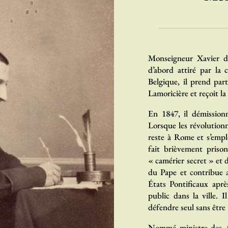
Monseigneur Xavier d
d’abord attiré par la 
Belgique, il prend par
Lamoricière et reçoit l
En 1847, il démission
Lorsque les révolutionn
reste à Rome et s’emploi
fait brièvement priso
« camérier secret » et d
du Pape et contribue a
États Pontificaux aprè
public dans la ville. 
défendre seul sans être
Nommé ministre des Ar