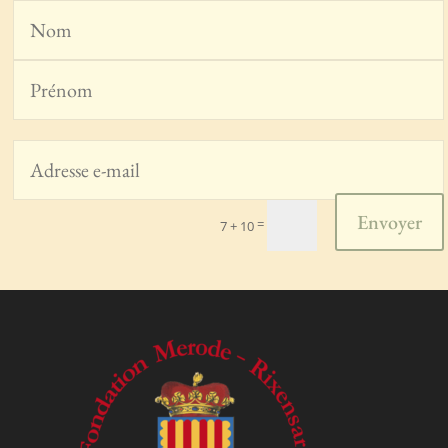
Envoyer
=
7 + 10