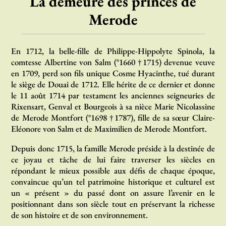
La demeure des princes de
Merode
En 1712, la belle-fille de Philippe-Hippolyte Spinola, la
comtesse Albertine von Salm (°1660 †1715) devenue veuve
en 1709, perd son fils unique Cosme Hyacinthe, tué durant
le siège de Douai de 1712. Elle hérite de ce dernier et donne
le 11 août 1714 par testament les anciennes seigneuries de
Rixensart, Genval et Bourgeois à sa nièce Marie Nicolassine
de Merode Montfort (°1698 †1787), fille de sa sœur Claire-
Eléonore von Salm et de Maximilien de Merode Montfort.
Depuis donc 1715, la famille Merode préside à la destinée de
ce joyau et tâche de lui faire traverser les siècles en
répondant le mieux possible aux défis de chaque époque,
convaincue qu’un tel patrimoine historique et culturel est
un « présent » du passé dont on assure l’avenir en le
positionnant dans son siècle tout en préservant la richesse
de son histoire et de son environnement.