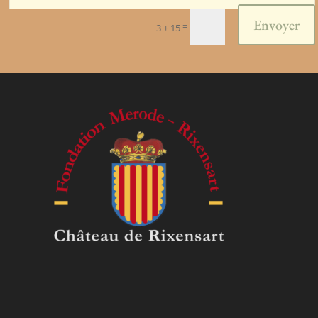
Envoyer
=
3 + 15